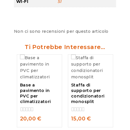
WI-FI
SI
Non ci sono recensioni per questo articolo
Ti Potrebbe Interessare…
Base a
Staffa di
pavimento in
supporto per
PVC per
condizionatori
climatizzatori
monosplit
0
0
20,00
€
15,00
€
out
out
of
of