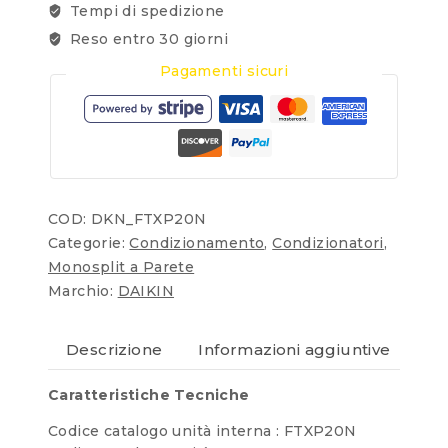
Tempi di spedizione
Reso entro 30 giorni
Pagamenti sicuri
COD:
DKN_FTXP20N
Categorie:
Condizionamento
,
Condizionatori
,
Monosplit a Parete
Marchio:
DAIKIN
Descrizione
Informazioni aggiuntive
Re
Caratteristiche Tecniche
Codice catalogo unità interna : FTXP20N