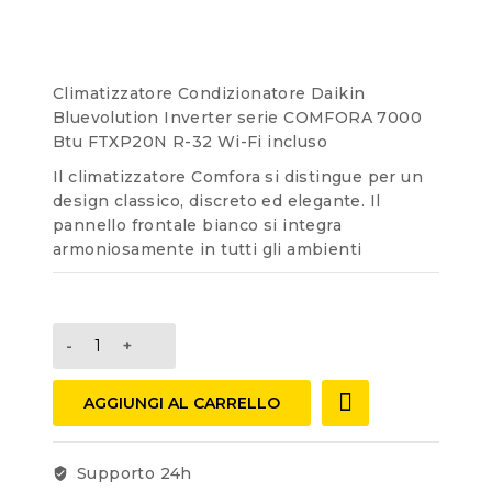
of
5
Climatizzatore Condizionatore Daikin
Bluevolution Inverter serie COMFORA 7000
Btu FTXP20N R-32 Wi-Fi incluso
Il climatizzatore Comfora si distingue per un
design classico, discreto ed elegante. Il
pannello frontale bianco si integra
armoniosamente in tutti gli ambienti
AGGIUNGI AL CARRELLO
Supporto 24h