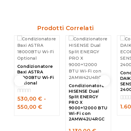
5
5
Prodotti Correlati
Condizionatore
Baxi ASTRA
Cond
18000BTU Wi-Fi
DAI
Optional
SEN
Condizionatore
2400
HISENSE Dual
Split ENERGY
530,00
€
-
0
PRO X
out
0
1.6
550,00
€
9000+12000 BTU
of
out
Wi-Fi con
5
of
2AMW42U4RGC
5
1.130,00
€