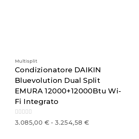
Multisplit
Condizionatore DAIKIN
Bluevolution Dual Split
EMURA 12000+12000Btu Wi-
Fi Integrato
0
3.085,00
€
-
3.254,58
€
out
of
5