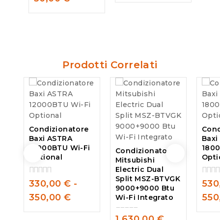
of
out
5
of
5
Prodotti Correlati
Condizionatore
Cond
Baxi ASTRA
Baxi
12000BTU Wi-Fi
1800
Condizionatore
Optional
Opti
Mitsubishi
Electric Dual
Split MSZ-BTVGK
330,00
€
-
530
0
0
9000+9000 Btu
out
out
350,00
€
550
Wi-Fi Integrato
of
of
5
5
1.630,00
€