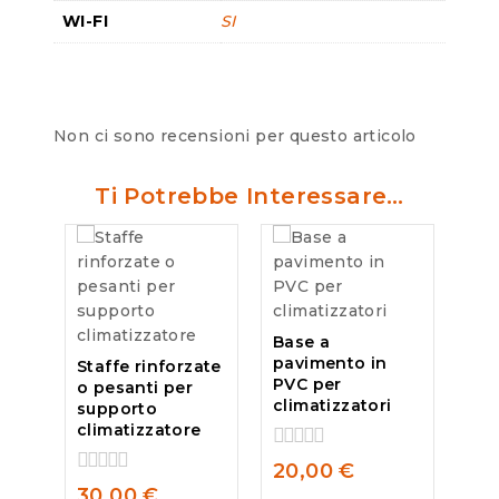
WI-FI
SI
Non ci sono recensioni per questo articolo
Ti Potrebbe Interessare…
Base a
pavimento in
Staffe rinforzate
PVC per
o pesanti per
climatizzatori
supporto
climatizzatore
0
20,00
€
out
0
30,00
€