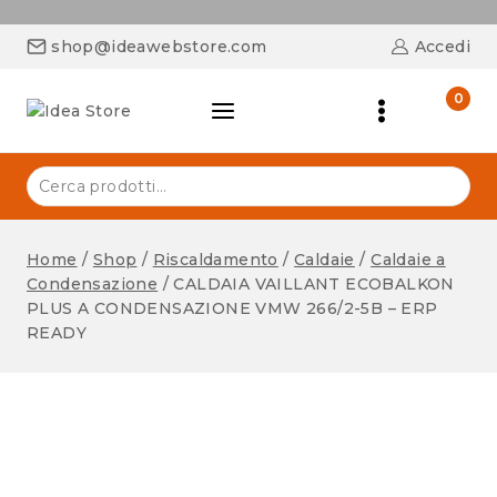
shop@ideawebstore.com
Accedi
0
Home
/
Shop
/
Riscaldamento
/
Caldaie
/
Caldaie a
Condensazione
/
CALDAIA VAILLANT ECOBALKON
PLUS A CONDENSAZIONE VMW 266/2-5B – ERP
READY