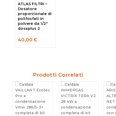
ATLAS FILTRI –
Dosatore
proporzionale di
polifosfati in
polvere da 1/2″
dosaplus 2
40,00
€
0
out
of
5
Prodotti Correlati