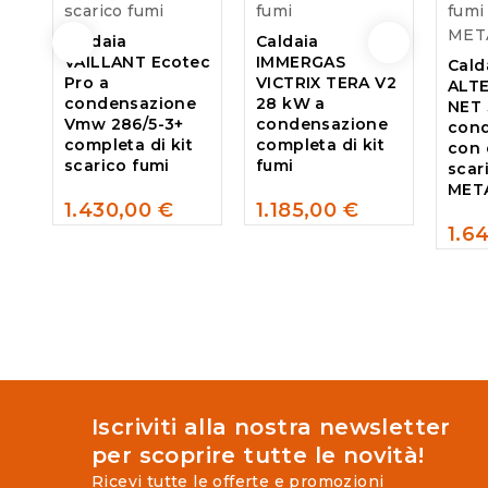
Caldaia
Caldaia
VAILLANT Ecotec
IMMERGAS
Cald
Pro a
VICTRIX TERA V2
ALTE
condensazione
28 kW a
NET 
Vmw 286/5-3+
condensazione
con
completa di kit
completa di kit
con 
scarico fumi
fumi
scar
MET
1.430,00
€
1.185,00
€
0
0
1.6
out
out
0
of
of
out
5
5
of
5
Iscriviti alla nostra newsletter
per scoprire tutte le novità!
Ricevi tutte le offerte e promozioni