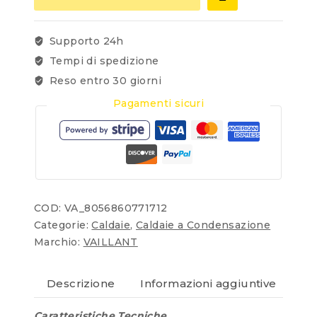
Supporto 24h
Tempi di spedizione
Reso entro 30 giorni
Pagamenti sicuri
COD:
VA_8056860771712
Categorie:
Caldaie
,
Caldaie a Condensazione
Marchio:
VAILLANT
Descrizione
Informazioni aggiuntive
Re
Caratteristiche Tecniche