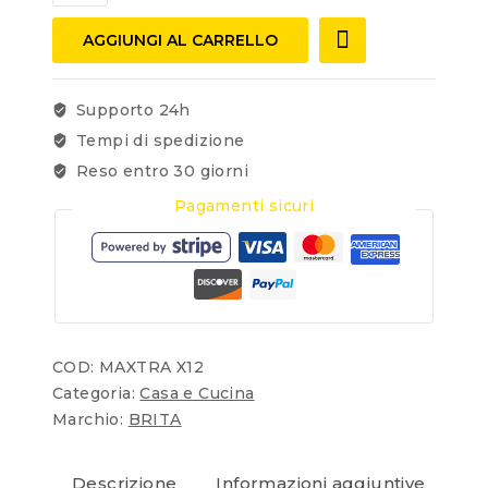
AGGIUNGI AL CARRELLO
Supporto 24h
Tempi di spedizione
Reso entro 30 giorni
Pagamenti sicuri
COD:
MAXTRA X12
Categoria:
Casa e Cucina
Marchio:
BRITA
Descrizione
Informazioni aggiuntive
Re