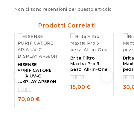
Non ci sono recensioni per questo articolo
Prodotti Correlati
Brita Filtro
Brita
Maxtra Pro 3
Maxt
HISENSE
pezzi All-in-One
pezz
PURIFICATORE
ARIA UV-C
DISPLAY AP580H
0
0
15,00
€
30,
out
out
of
of
0
70,00
€
5
5
out
of
5