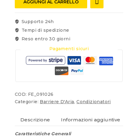
AGGIUNGI AL CARRELLO
Supporto 24h
Tempi di spedizione
Reso entro 30 giorni
Pagamenti sicuri
COD:
FE_091026
Categorie:
Barriere D'Aria
,
Condizionatori
Descrizione
Informazioni aggiuntive
Re
Caratteristiche Generali