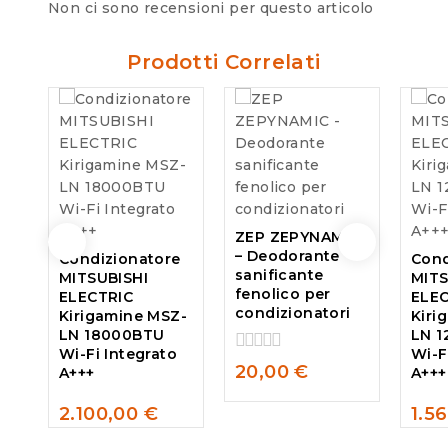
Non ci sono recensioni per questo articolo
Prodotti Correlati
ZEP ZEPYNAMIC
– Deodorante
Condizionatore
Cond
sanificante
MITSUBISHI
MITS
fenolico per
ELECTRIC
ELE
condizionatori
Kirigamine MSZ-
Kiri
LN 18000BTU
LN 
Wi-Fi Integrato
Wi-F
0
20,00
€
A+++
A+++
out
of
2.100,00
€
1.5
5
0
0
out
out