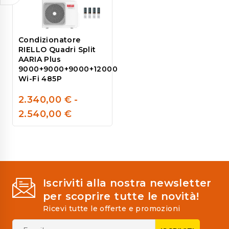
Condizionatore
RIELLO Quadri Split
AARIA Plus
9000+9000+9000+12000
Wi-Fi 485P
2.340,00
€
-
0
2.540,00
€
out
of
5
Iscriviti alla nostra newsletter
per scoprire tutte le novità!
Ricevi tutte le offerte e promozioni