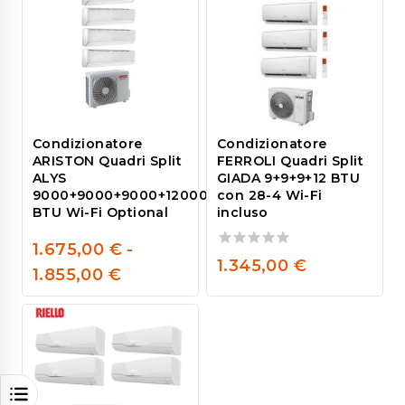
Condizionatore
Condizionatore
ARISTON Quadri Split
FERROLI Quadri Split
ALYS
GIADA 9+9+9+12 BTU
9000+9000+9000+12000
con 28-4 Wi-Fi
BTU Wi-Fi Optional
incluso
1.675,00
€
-
0
0
1.345,00
€
1.855,00
€
out
out
of
of
5
5