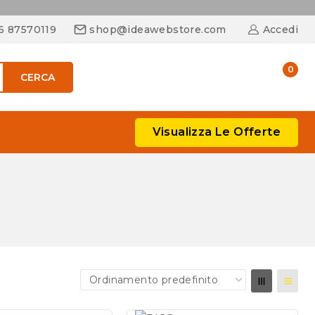
06 87570119
shop@ideawebstore.com
Accedi
0
CERCA
Visualizza Le Offerte