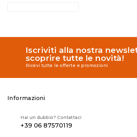
Iscriviti alla nostra newsle
scoprire tutte le novità!
Ricevi tutte le offerte e promozioni
Informazioni
Hai un dubbio? Contattaci
+39 06 87570119