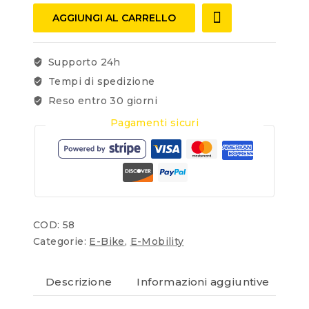
AGGIUNGI AL CARRELLO
Supporto 24h
Tempi di spedizione
Reso entro 30 giorni
Pagamenti sicuri
COD:
58
Categorie:
E-Bike
,
E-Mobility
Descrizione
Informazioni aggiuntive
Re