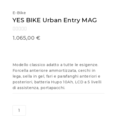
E-Bike
YES BIKE Urban Entry MAG
0
1.065,00
€
out
of
5
Modello classico adatto a tutte le esigenze.
Forcella anteriore ammortizzata, cerchi in
lega, sella in gel, fari e parafanghi anteriori e
posteriori, batteria Hupo 10Ah, LCD a 5 livelli
di assistenza, portapacchi.