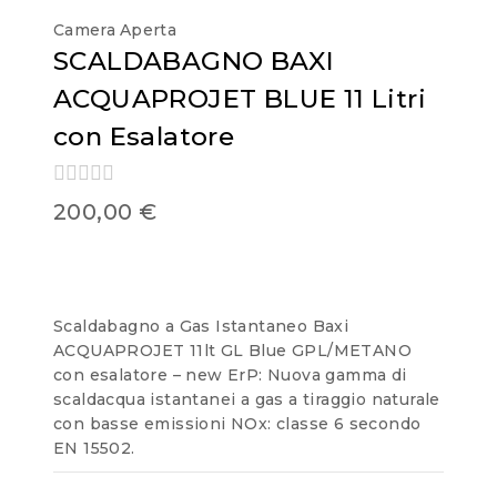
Camera Aperta
SCALDABAGNO BAXI
ACQUAPROJET BLUE 11 Litri
con Esalatore
0
200,00
€
out
of
5
Scaldabagno a Gas Istantaneo Baxi
ACQUAPROJET 11lt GL Blue GPL/METANO
con esalatore – new ErP: Nuova gamma di
scaldacqua istantanei a gas a tiraggio naturale
con basse emissioni NOx: classe 6 secondo
EN 15502.