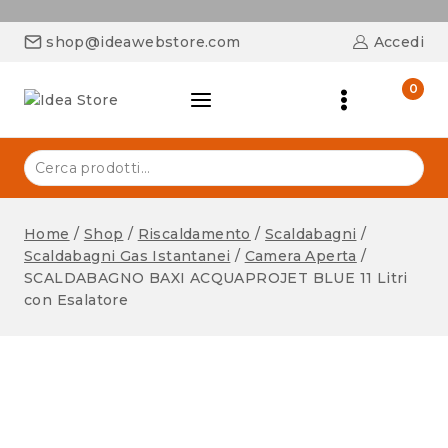
shop@ideawebstore.com
Accedi
0
Home
/
Shop
/
Riscaldamento
/
Scaldabagni
/
Scaldabagni Gas Istantanei
/
Camera Aperta
/
SCALDABAGNO BAXI ACQUAPROJET BLUE 11 Litri
con Esalatore