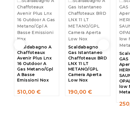
Scaldabagno A
Scaldabagno A
Chaffoteaux
Gas Istantaneo
Scal
Avenir Plus Lnx
Chaffoteaux BRD
GAS
16 Outdoor A
LNX 11 LT
Aper
Gas Metano/Gpl
METANO/GPL
HER
A Basse
Camera Aperta
SAU
Emissioni Nox
Low Nox
OPAL
low 
510,00
€
190,00
€
Meta
0
0
out
out
250
of
of
0
5
5
out
of
5