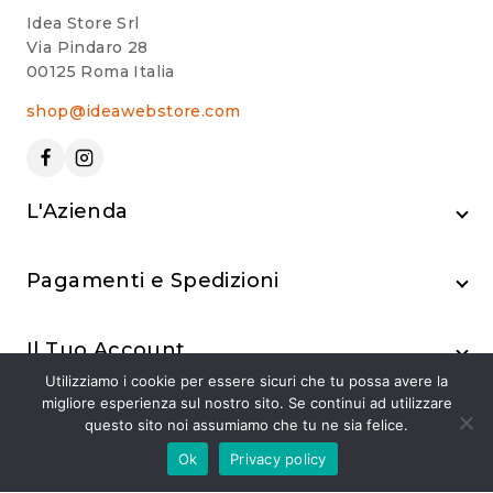
Idea Store Srl
Via Pindaro 28
00125 Roma Italia
shop@ideawebstore.com
L'Azienda
Pagamenti e Spedizioni
Il Tuo Account
Utilizziamo i cookie per essere sicuri che tu possa avere la
migliore esperienza sul nostro sito. Se continui ad utilizzare
questo sito noi assumiamo che tu ne sia felice.
Ok
Privacy policy
© 2024 Idea Store Srl