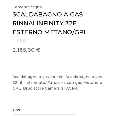
Camera Stagna
SCALDABAGNO A GAS
RINNAI INFINITY 32E
ESTERNO METANO/GPL
0
2.185,00
€
out
of
5
Scaldabagno a gas murale. Scaldabagno a gas
32 litri al minuto. Funziona con gas Metano o
GPL. Bruciatore Camera STAGNA
Gas