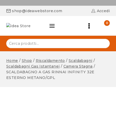
shop@ideawebstore.com
Accedi
0
Home
/
Shop
/
Riscaldamento
/
Scaldabagni
/
Scaldabagni Gas Istantanei
/
Camera Stagna
/
SCALDABAGNO A GAS RINNAI INFINITY 32E
ESTERNO METANO/GPL