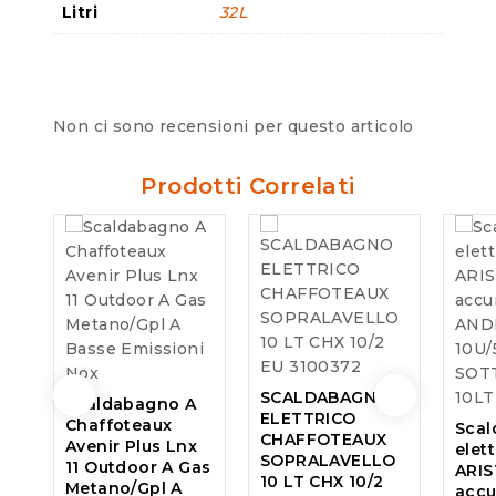
Litri
32L
Non ci sono recensioni per questo articolo
Prodotti Correlati
SCALDABAGNO
Scaldabagno A
ELETTRICO
Chaffoteaux
Sca
CHAFFOTEAUX
Avenir Plus Lnx
elet
SOPRALAVELLO
11 Outdoor A Gas
ARI
10 LT CHX 10/2
Metano/Gpl A
acc