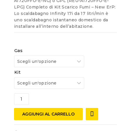
A1720FFU-E-NG) o GPL (REU-A1720FFU-E-
LPG) Completo di Kit Scarico Fumi – New ErP:
Lo scaldabagno Infinity 17i da 17 litri/min è
uno scaldabagno istantaneo domestico da
installare all’interno dell’abitazione.
Gas
Kit
AGGIUNGI AL CARRELLO