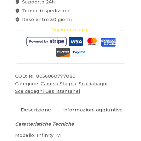
Supporto 24h
Tempi di spedizione
Reso entro 30 giorni
Pagamenti sicuri
COD:
RI_8056860777080
Categorie:
Camera Stagna
,
Scaldabagni
,
Scaldabagni Gas Istantanei
Descrizione
Informazioni aggiuntive
Re
Caratteristiche Tecniche
Modello: Infinity 17i