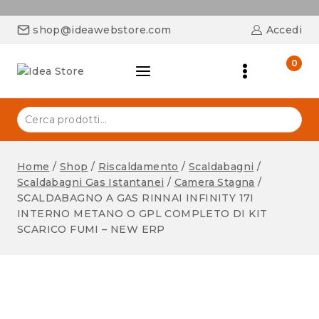
shop@ideawebstore.com
Accedi
0
Home
/
Shop
/
Riscaldamento
/
Scaldabagni
/
Scaldabagni Gas Istantanei
/
Camera Stagna
/
SCALDABAGNO A GAS RINNAI INFINITY 17I
INTERNO METANO O GPL COMPLETO DI KIT
SCARICO FUMI – NEW ERP