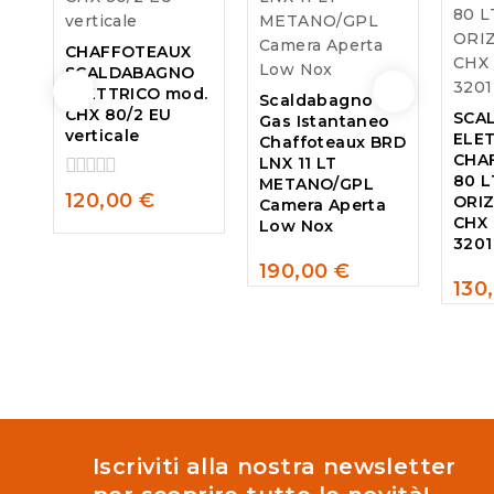
CHAFFOTEAUX
SCALDABAGNO
ELETTRICO mod.
Scaldabagno A
CHX 80/2 EU
SCA
Gas Istantaneo
verticale
ELE
Chaffoteaux BRD
CHA
LNX 11 LT
80 L
METANO/GPL
0
120,00
€
ORI
Camera Aperta
out
CHX 
Low Nox
of
3201
5
190,00
€
0
130
0
out
out
of
of
5
5
Iscriviti alla nostra newsletter