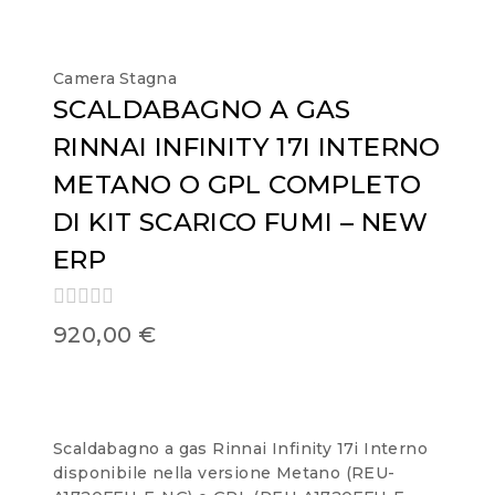
Camera Stagna
SCALDABAGNO A GAS
RINNAI INFINITY 17I INTERNO
METANO O GPL COMPLETO
DI KIT SCARICO FUMI – NEW
ERP
0
920,00
€
out
of
5
Scaldabagno a gas Rinnai Infinity 17i Interno
disponibile nella versione Metano (REU-