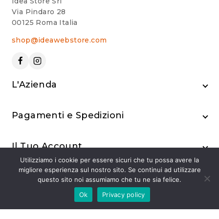
Idea Store Srl
Via Pindaro 28
00125 Roma Italia
shop@ideawebstore.com
L'Azienda
Pagamenti e Spedizioni
Il Tuo Account
Utilizziamo i cookie per essere sicuri che tu possa avere la
migliore esperienza sul nostro sito. Se continui ad utilizzare
questo sito noi assumiamo che tu ne sia felice.
Ok
Privacy policy
© 2024 Idea Store Srl