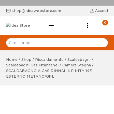
shop@ideawebstore.com
Accedi
0
Home
/
Shop
/
Riscaldamento
/
Scaldabagni
/
Scaldabagni Gas Istantanei
/
Camera Stagna
/
SCALDABAGNO A GAS RINNAI INFINITY 14E
ESTERNO METANO/GPL