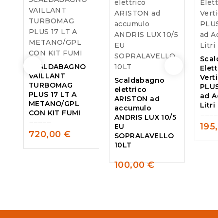
Sca
SCALDABAGNO
Elet
VAILLANT
Vert
Scaldabagno
TURBOMAG
PLUS
elettrico
PLUS 17 LT A
ad A
ARISTON ad
METANO/GPL
Litri
accumulo
CON KIT FUMI
ANDRIS LUX 10/5
195
EU
0
720,00
€
SOPRALAVELLO
0
out
10LT
out
of
of
5
100,00
€
5
0
out
of
5