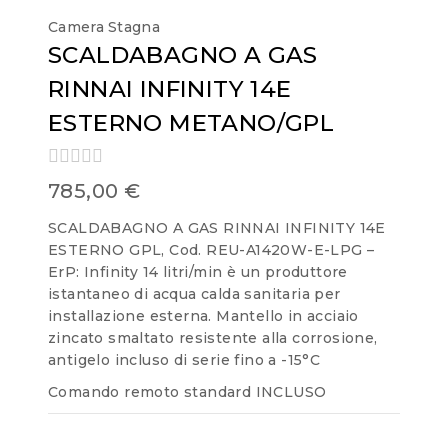
Camera Stagna
SCALDABAGNO A GAS
RINNAI INFINITY 14E
ESTERNO METANO/GPL
0
785,00
€
out
of
SCALDABAGNO A GAS RINNAI INFINITY 14E
5
ESTERNO GPL, Cod. REU-A1420W-E-LPG –
ErP: Infinity 14 litri/min è un produttore
istantaneo di acqua calda sanitaria per
installazione esterna. Mantello in acciaio
zincato smaltato resistente alla corrosione,
antigelo incluso di serie fino a -15°C
Comando remoto standard INCLUSO