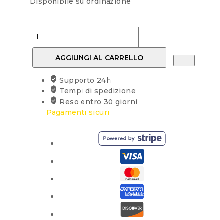
Disponibile su ordinazione
SAMSUNG
TV
65"
AGGIUNGI AL CARRELLO
LED
ULTRA
Supporto 24h
HD
Tempi di spedizione
4K
Reso entro 30 giorni
SMART
Pagamenti sicuri
DVB/T2/S2
65DU7172
quantità