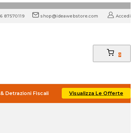
06 87570119
shop@ideawebstore.com
Accedi
0
Visualizza Le Offerte
 & Detrazioni Fiscali