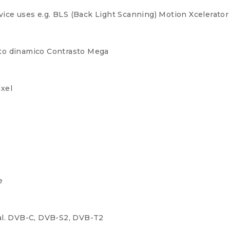
ice uses e.g. BLS (Back Light Scanning)
Motion Xcelerator
to dinamico
Contrasto Mega
ixel
e
l.
DVB-C, DVB-S2, DVB-T2