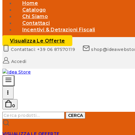
Home
Catalogo
Chi Siamo
Contattaci
Incentivi & Detrazioni Fiscali
Visualizza Le Offerte
Contattaci: +39 06 87570119
shop@ideawebsto
Accedi
0
Cerca:
CERCA
VISUALIZZA LE OFFERTE