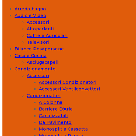
Arredo bagno
Audio e Video
Accessori
Altoparlanti
Cuffie e Auricolari
Televisori
Bilance Pesapersone
Casa e Cucina
Asciugacapelli
Condizionamento
Accessori
Accessori Condizionatori
Accessori Ventilconvettori
Condizionatori
A Colonna
Barriere D'Aria
Canalizzabili
Da Pavimento
Monosplit a Cassetta
Monosplit a Parete