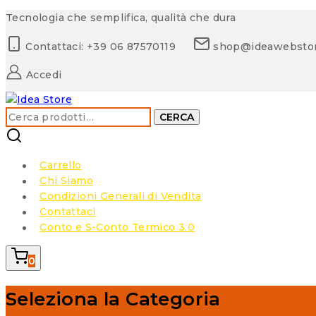
Skip
Tecnologia che semplifica, qualità che dura
to
Contattaci: +39 06 87570119
shop@ideawebsto
content
Accedi
Cerca:
CERCA
Carrello
Chi Siamo
Condizioni Generali di Vendita
Contattaci
Conto e S-Conto Termico 3.0
0
Seleziona la Categoria