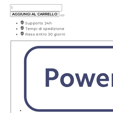
Climatizzatore
Diloc
AGGIUNGI AL CARRELLO
Atlas
Supporto 24h
12000
Tempi di spedizione
Inverter
Reso entro 30 giorni
A++
R-
32
WiFi
quantità