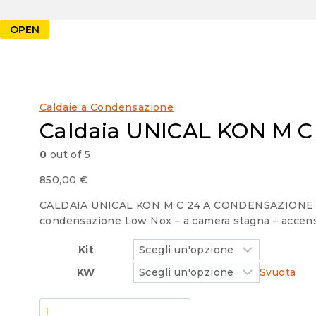
OPEN
Caldaie a Condensazione
Caldaia UNICAL KON M C 
0
out of 5
850,00
€
CALDAIA UNICAL KON M C 24 A CONDENSAZIONE COMP
condensazione Low Nox – a camera stagna – accensi
Kit
Svuota
KW
Caldaia