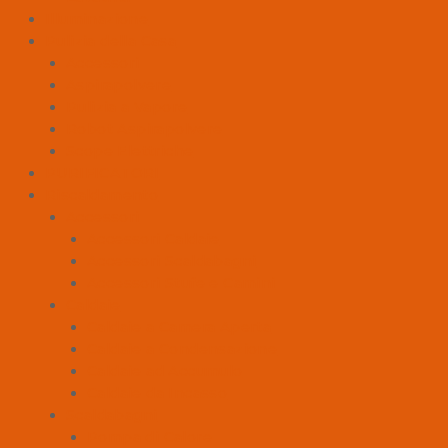
Illuminazione
Pulizia della Casa
Accessori
Aspirapolvere
Pulizia a Vapore
Robot Aspirapolvere
Scope Elettriche
PURIFICATORI
Riscaldamento
Accessori
Accessori Caldaie
Accessori Scaldabagni
Accessori Stufe e Camini
Caldaie
Caldaie a Camera Aperta
Caldaie a Condensazione
Caldaie ad Accumulo
Caldaie da Incasso
Scaldabagni
Pompa di Calore