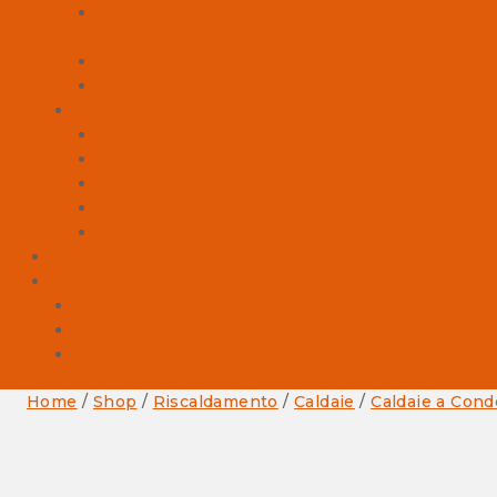
Scaldabagni a Gas ad
Accumulo
Scaldabagni Elettrici
Scaldabagni Gas Istantanei
Stufe e Camini
Inserti a Pellet
Radiatore a Gas
Stufe a Gas
Stufe a Pellet
Termostufe a pellet
Senza categoria
Termoidraulica
Circolatori
Pompe ed Elettropompe
Sanitari
Home
/
Shop
/
Riscaldamento
/
Caldaie
/
Caldaie a Con