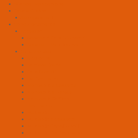
Bilance Pesapersone
Casa e Cucina
Asciugacapelli
Condizionamento
Accessori
Accessori Condizionatori
Accessori Ventilconvettori
Condizionatori
A Colonna
Barriere D'Aria
Canalizzabili
Da Pavimento
Monosplit a Cassetta
Monosplit a Parete
Monosplit Soffitto
Pavimento
Multisplit
Multisplit a Cassetta
Multisplit Canalizzabili
Multisplit Da Pavimento