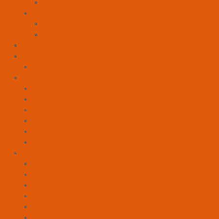
Senza Unità Esterna
Ventilconvettori
Ventilconvettori a Incasso
Ventilconvettori a Parete
Domotica
E-Mobility
E-Bike
Elettrodomestici da Cucina
Bilance da Cucina
Cottura Cibi
Friggitrici
Frullatori
Spremiagrumi
Tritatutto
Grandi Elettrodomestici
Asciugatrici
Congelatori a Pozzetto
Frigoriferi
Lavasciuga
Lavastoviglie
Lavatrici