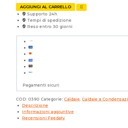
UNICAL
AGGIUNGI AL CARRELLO
KON
Supporto 24h
M
Tempi di spedizione
C
Reso entro 30 giorni
24
A
a
condensazione
completa
di
kit
fumi
-
METANO
Pagamenti sicuri
quantità
COD:
0390
Categorie:
Caldaie
,
Caldaie a Condensaz
Descrizione
Informazioni aggiuntive
Recensioni Feedaty