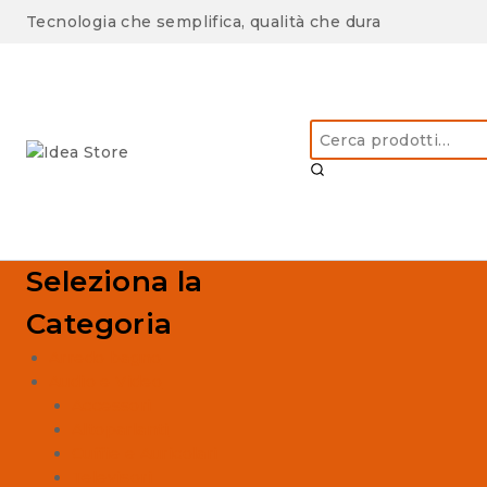
Skip
Tecnologia che semplifica, qualità che dura
to
content
Cerca:
Seleziona la
Categoria
Arredo bagno
Audio e Video
Accessori
Altoparlanti
Cuffie e Auricolari
Televisori