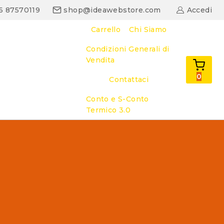
06 87570119
shop@ideawebstore.com
Accedi
Carrello
Chi Siamo
Condizioni Generali di
Vendita
0
Contattaci
Conto e S-Conto
Termico 3.0