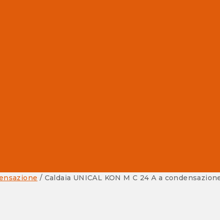
densazione
/
Caldaia UNICAL KON M C 24 A a condensazione