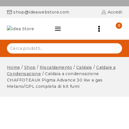
shop@ideawebstore.com
Accedi
0
Home
/
Shop
/
Riscaldamento
/
Caldaie
/
Caldaie a
Condensazione
/
Caldaia a condensazione
CHAFFOTEAUX Pigma Advance 30 Kw a gas
Metano/GPL completa di kit fumi