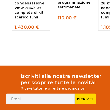
programmazione
condensazione
28 k
settimanale
Vmw 286/5-3+
con
completa di kit
comp
scarico fumi
fumi
110,00
€
0
out
1.430,00
€
1.1
of
0
0
5
out
out
of
of
5
5
Iscriviti alla nostra newsletter
per scoprire tutte le novità!
Ricevi tutte le offerte e promozioni