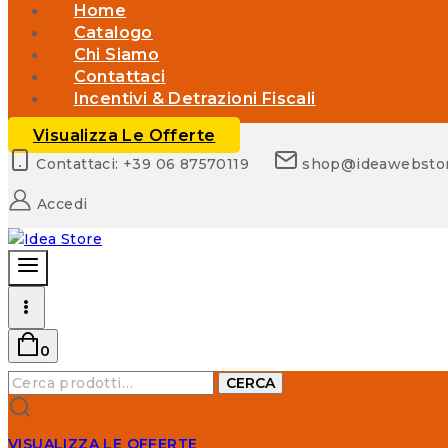
Home
Catalogo
Chi Siamo
Contattaci
Incentivi & Detrazioni Fiscali
Visualizza Le Offerte
Contattaci: +39 06 87570119
shop@ideawebsto
Accedi
0
Cerca:
CERCA
VISUALIZZA LE OFFERTE