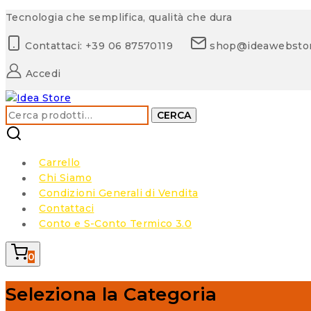
Skip
Tecnologia che semplifica, qualità che dura
to
Contattaci: +39 06 87570119
shop@ideawebsto
content
Accedi
Cerca:
CERCA
Carrello
Chi Siamo
Condizioni Generali di Vendita
Contattaci
Conto e S-Conto Termico 3.0
0
Seleziona la Categoria