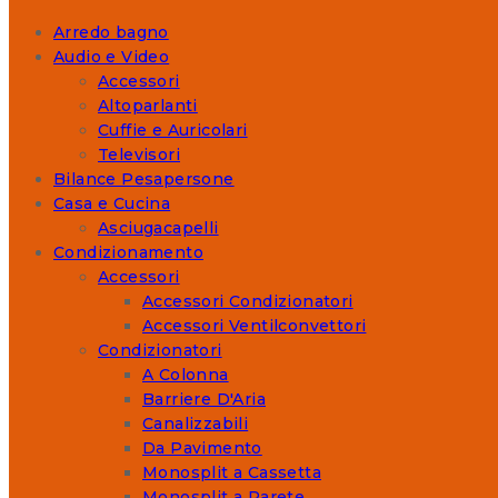
Arredo bagno
Audio e Video
Accessori
Altoparlanti
Cuffie e Auricolari
Televisori
Bilance Pesapersone
Casa e Cucina
Asciugacapelli
Condizionamento
Accessori
Accessori Condizionatori
Accessori Ventilconvettori
Condizionatori
A Colonna
Barriere D'Aria
Canalizzabili
Da Pavimento
Monosplit a Cassetta
Monosplit a Parete